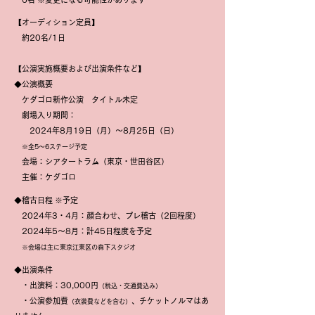
【オーディション定員】
約20
名/1日
【公演実施概要および出演
条件など】
◆公演概要
ケダゴロ新作公演 タイトル未定
劇場入り期間：
​
2024年8月19
日（月
）〜8月25日（日）
※全5～6ステージ予定
会場：シアター
ト
ラム（東京・世田谷区）
主催：ケダゴロ
◆稽古日程 ※予定
2024年3・4月：顔合わせ、プレ稽古（2回程
度）
2024年5～8月：計45日程度を予定
※会場は主に東京江東区の森下スタジオ
◆出演条件
・出演
料：30,000円
（税込・交通費込み）
・
公演参加費
、チケ
ットノルマは
あ
（衣装費など
を含む
）