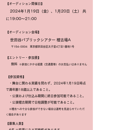
【
オーディション開催日】
2024年
1月19日（金）、1月20日（土）
共
に1
9:00～21:00
【
オーディション会場】
世田谷パブリックシアター 稽古場A
〒1
54-0004 東京都世田谷区太子堂4丁目1番地1号
【エントリー・参加費】
無料
​
※参加にかかる経費（交通費等）のお支払いはありません
【参加資格】
・舞台に関わる実
績を問わず、2024年1月19日時点
で満年齢18歳以上であること。
・公演および仕込み期間
に終日参加可能であること。
・公演稽古期間で日程調整が可能であること。
※稽古への十分
な参加ができない場合は選考を見送らせていただ
く場合があります
【募集人数】
6名
※変
更になる可能性があります