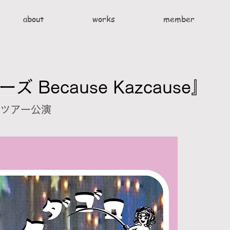
about
works
member
Because Kazcause』
岡ツアー公演