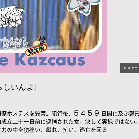
PDFダ
らしいんよ」
5 4 5 9
同僚ホステスを殺害。犯行後、
日間に及ぶ整
効成立二十一日前に逮捕された女。決して実録ではない
重力の中を彷徨い、戯れ、抗い、逃亡を図る。