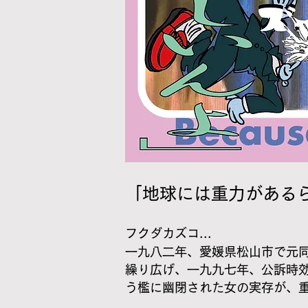
「地球には重力がある
フクダカズコ...
一九八二年、愛媛県松山市で元
繰り広げ、一九九七年、公訴時
う檻に幽閉された女の実存が、