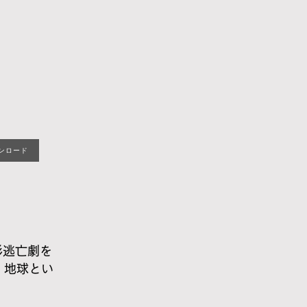
ウンロード
形逃亡劇を
。地球とい