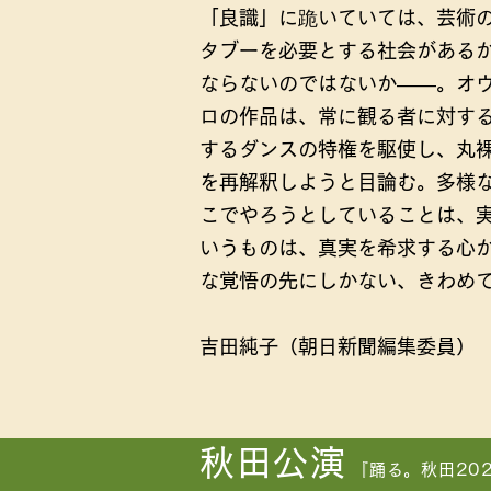
「良識」に跪いていては、芸術
タブーを必要とする社会がある
ならないのではないか――。オ
ロの作品は、常に観る者に対す
するダンスの特権を駆使し、丸
を再解釈しようと目論む。多様
こでやろうとしていることは、
いうものは、真実を希求する心
な覚悟の先にしかない、きわめ
吉田純子（朝日新聞編集委員）
秋田公演
『踊る。秋田20