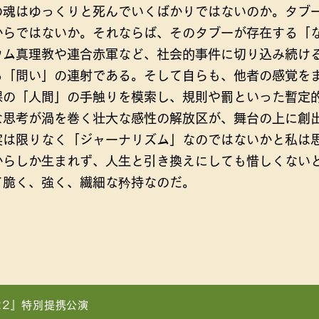
の魂はゆっくりと死んでいくばかりではないのか。タブ
からではないか。それならば、そのタブーが存在する「
ウム真理教や連合赤軍など、社会的事件に切り込み続け
る「問い」の連射である。そして自らも、他者の感覚を
裸の「人間」の手触りを模索し、規則や罰といった暫定
な思考が渦を巻く壮大な感性の解放区が、舞台の上に創
実は限りなく「ジャーナリズム」なのではないかと私は
からしか生まれず、人生と引き換えにしても惜しくない
て脆く、強く、繊細な矜持なのだ。
22』特別提携公演