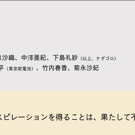
泉沙織、中澤亜紀、下島礼紗
（以上、ケダゴロ）
平
、竹内春香、菊永沙紀
（東京乾電池）
スピレーションを得ることは、果たして